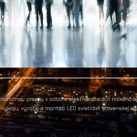
.
horočnou praxou v odbore elektroinštalácií nízkeho a
 vývoju, výrobe a montáži LED svietidiel slovenskej vý