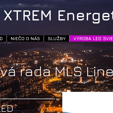
XTREM Energeti
D
NIEČO O NÁS
SLUŽBY
VÝROBA LED SVIE
vá rada MLS Lin
LED