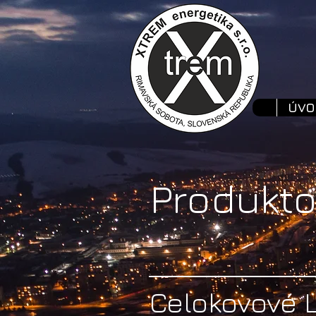
ÚVO
Produkto
Celokovové 