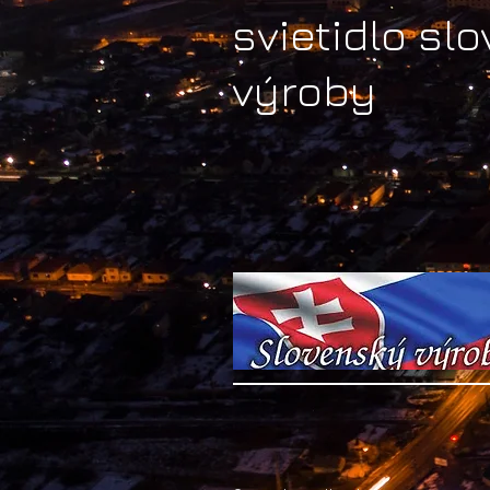
svietidlo sl
výroby